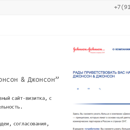
+7(9
онсон & Джонсон”
вный сайт-визитка, с
ельность.
идеи, согласования,